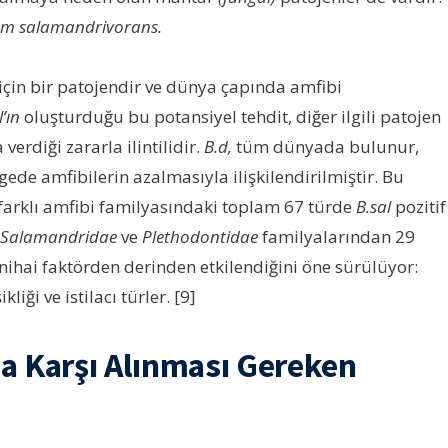
um salamandrivorans.
r için bir patojendir ve dünya çapında amfibi
’ın
oluşturduğu bu potansiyel tehdit, diğer ilgili patojen
erdiği zararla ilintilidir.
B.d,
tüm dünyada bulunur,
ede amfibilerin azalmasıyla ilişkilendirilmiştir. Bu
farklı amfibi familyasındaki toplam 67 türde
B.sal
pozitif
Salamandridae
ve
Plethodontidae
familyalarından 29
nihai faktörden derinden etkilendiğini öne sürülüyor:
liği ve istilacı türler. [9]
a Karşı Alınması Gereken