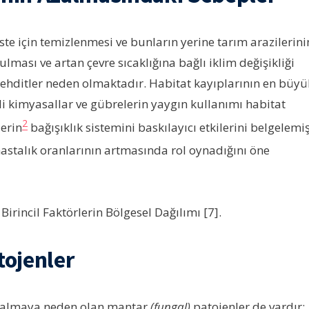
te için temizlenmesi ve bunların yerine tarım arazilerini
lması ve artan çevre sıcaklığına bağlı iklim değişikliği
tehditler neden olmaktadır. Habitat kayıplarının en büyü
ili kimyasallar ve gübrelerin yaygın kullanımı habitat
2
lerin
bağışıklık sistemini baskılayıcı etkilerini belgelemiş
astalık oranlarının artmasında rol oynadığını öne
irincil Faktörlerin Bölgesel Dağılımı [7].
tojenler
azalmaya neden olan mantar
(fungal)
patojenler de vardır: