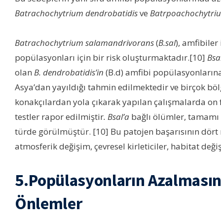
Batrachochytrium dendrobatidis
ve
Batrpoachochytri
Batrachochytrium salamandrivorans
(
B.sal
), amfibile
popülasyonları için bir risk oluşturmaktadır.[10]
Bsal
olan
B. dendrobatidis’in
(B.d) amfibi popülasyonlarına v
Asya’dan yayıldığı tahmin edilmektedir ve birçok bölg
konakçılardan yola çıkarak yapılan çalışmalarda on 
testler rapor edilmiştir
. Bsal’a
bağlı ölümler, tamamı
türde görülmüştür. [10] Bu patojen başarısının dört 
atmosferik değişim, çevresel kirleticiler, habitat değişik
5.Popülasyonların Azalmasın
Önlemler