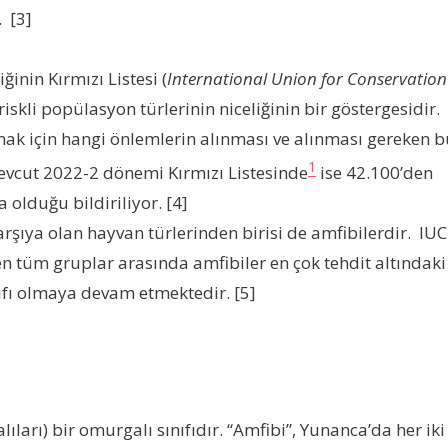
 [3]
inin Kırmızı Listesi (
International Union for Conservation
iskli popülasyon türlerinin niceliğinin bir göstergesidir.
ak için hangi önlemlerin alınması ve alınması gereken b
1
Mevcut 2022-2 dönemi Kırmızı Listesinde
ise 42.100’den
 olduğu bildiriliyor. [4]
arşıya olan hayvan türlerinden birisi de amfibilerdir. IU
en tüm gruplar arasında amfibiler en çok tehdit altındaki
nıfı olmaya devam etmektedir. [5]
ıları) bir omurgalı sınıfıdır. “Amfibi”, Yunanca’da her iki