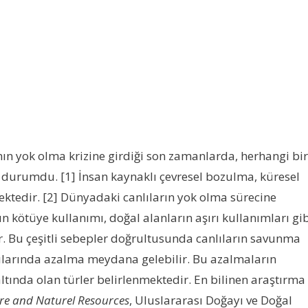
n yok olma krizine girdiği son zamanlarda, herhangi bir
ir durumdu. [1] İnsan kaynaklı çevresel bozulma, küresel
emektedir. [2] Dünyadaki canlıların yok olma sürecine
nın kötüye kullanımı, doğal alanların aşırı kullanımları gi
r. Bu çeşitli sebepler doğrultusunda canlıların savunma
yılarında azalma meydana gelebilir. Bu azalmaların
 altında olan türler belirlenmektedir. En bilinen araştırma
ure and Naturel Resources
, Uluslararası Doğayı ve Doğal