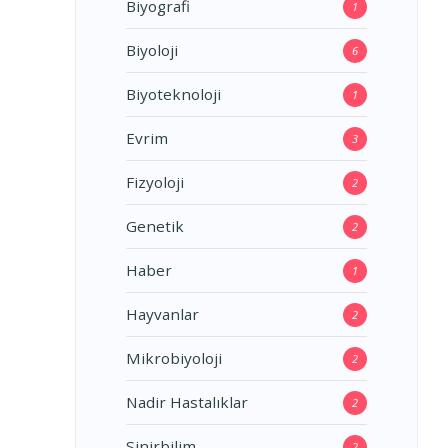
Biyografi
1
Biyoloji
6
Biyoteknoloji
1
Evrim
3
Fizyoloji
2
Genetik
2
Haber
1
Hayvanlar
2
Mikrobiyoloji
2
Nadir Hastalıklar
2
Sinirbilim
2