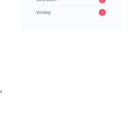
Viroloji
1
bi