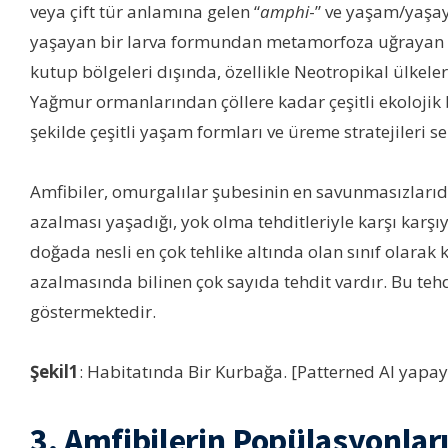
veya çift tür anlamına gelen “
amphi
-” ve yaşam/yaşa
yaşayan bir larva formundan metamorfoza uğrayan “iki
kutup bölgeleri dışında, özellikle Neotropikal ülkel
Yağmur ormanlarından çöllere kadar çeşitli ekolojik 
şekilde çeşitli yaşam formları ve üreme stratejileri ser
Amfibiler, omurgalılar şubesinin en savunmasızlarıdı
azalması yaşadığı, yok olma tehditleriyle karşı karşı
doğada nesli en çok tehlike altında olan sınıf olara
azalmasında bilinen çok sayıda tehdit vardır. Bu tehdi
göstermektedir.
Şekil1
: Habitatında Bir Kurbağa. [Patterned AI yapa
3. Amfibilerin Popülasyonlar