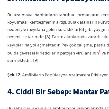
Bu azalmaya; habitatların tahribatı, ormanların keres
koyulması, kentleşmenin artışı, sulak alanların kurutu
nedeniyle meydana gelen kuraklıklar[6] gibi yaygın 
nedeni ise tarımdır.[8] Tarım alanlarında zararlı etk
kayıplarına yol açmaktadır. Pek çok çalışma, pestisit
3
bu da çevresel kirleticilerin patojen virülansının
ve h
sürmektedir. [9]
Şekil 2
: Amfibilerin Popülasyon Azalmasını Etkileyen B
4. Ciddi Bir Sebep: Mantar Pa
Bu sebeplerin yanı sıra amfibi popülasyonlarında 