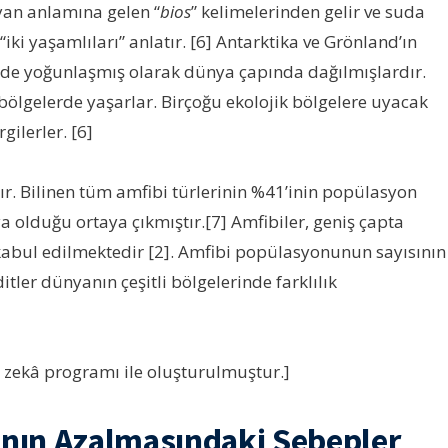
yan anlamına gelen “
bios
” kelimelerinden gelir ve suda
 yaşamlıları” anlatır. [6] Antarktika ve Grönland’ın
erde yoğunlaşmış olarak dünya çapında dağılmışlardır.
bölgelerde yaşarlar. Birçoğu ekolojik bölgelere uyacak
gilerler. [6]
r. Bilinen tüm amfibi türlerinin %41’inin popülasyon
ya olduğu ortaya çıkmıştır.[7] Amfibiler, geniş çapta
k kabul edilmektedir [2]. Amfibi popülasyonunun sayısının
tler dünyanın çeşitli bölgelerinde farklılık
y zekâ programı ile oluşturulmuştur.]
ının Azalmasındaki Sebepler