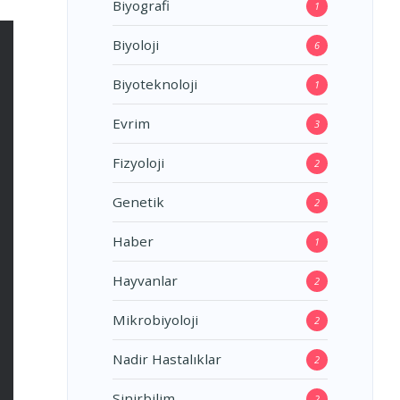
Biyografi
1
Biyoloji
6
Biyoteknoloji
1
Evrim
3
Fizyoloji
2
Genetik
2
Haber
1
Hayvanlar
2
Mikrobiyoloji
2
Nadir Hastalıklar
2
Sinirbilim
2