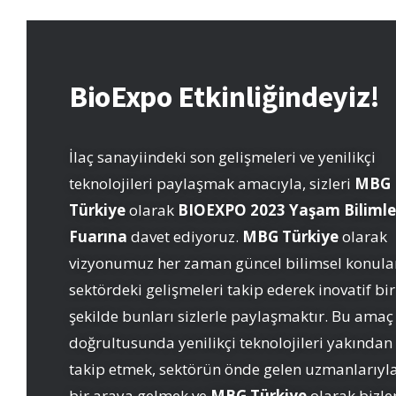
BioExpo Etkinliğindeyiz!
İlaç sanayiindeki son gelişmeleri ve yenilikçi
teknolojileri paylaşmak amacıyla, sizleri
MBG
Türkiye
olarak
BIOEXPO 2023 Yaşam Bilimle
Fuarına
davet ediyoruz.
MBG Türkiye
olarak
vizyonumuz her zaman güncel bilimsel konular
sektördeki gelişmeleri takip ederek inovatif bir
şekilde bunları sizlerle paylaşmaktır. Bu amaç
doğrultusunda yenilikçi teknolojileri yakından
takip etmek, sektörün önde gelen uzmanlarıyl
bir araya gelmek ve
MBG Türkiye
olarak bizle