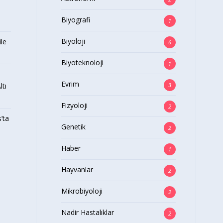
Biyografi
1
Biyoloji
le
6
Biyoteknoloji
1
Evrim
ltı
3
Fizyoloji
2
s’ta
Genetik
2
Haber
1
Hayvanlar
2
Mikrobiyoloji
2
Nadir Hastalıklar
2