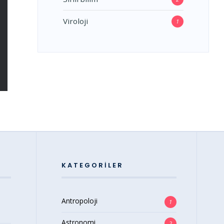
Viroloji
1
KATEGORILER
Antropoloji
1
Astronomi
2