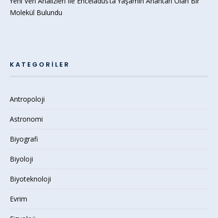
Yeni Veri Analizleri İle Enceladus’ta Yaşamın Anahtarı Olan Bir
Molekül Bulundu
KATEGORILER
Antropoloji
Astronomi
Biyografi
Biyoloji
Biyoteknoloji
Evrim