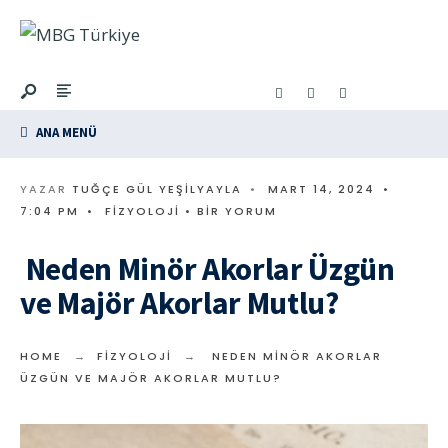
ANA MENÜ
YAZAR
TUĞÇE GÜL YEŞILYAYLA
•
MART 14, 2024
•
7:04 PM
•
FIZYOLOJI
• BIR YORUM
Neden Minör Akorlar Üzgün
ve Majör Akorlar Mutlu?
HOME
FIZYOLOJI
NEDEN MINÖR AKORLAR
ÜZGÜN VE MAJÖR AKORLAR MUTLU?